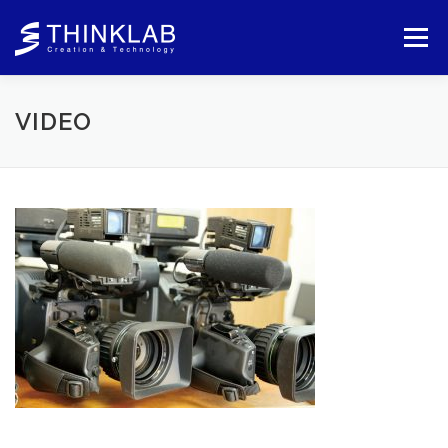
コ
ン
メニュー
テ
ン
ツ
へ
VIDEO
ス
キ
ッ
プ