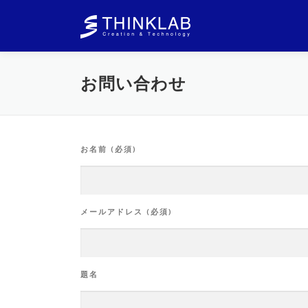
コ
ン
テ
ン
ツ
お問い合わせ
へ
ス
キ
ッ
プ
お名前 (必須)
メールアドレス (必須)
題名