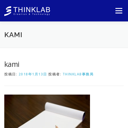
コ
ン
メニュー
テ
ン
ツ
へ
KAMI
ス
キ
ッ
プ
kami
投稿日:
2018年1月13日
投稿者:
THINKLAB事務局