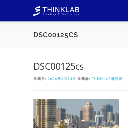
コ
ン
テ
ン
ツ
DSC00125CS
へ
ス
キ
ッ
プ
DSC00125cs
投稿日:
2026年4月14日
投稿者:
THINKLAB事務局