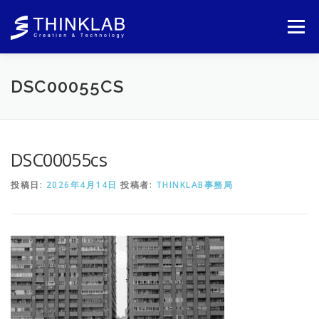
コ
ン
メニュー
テ
ン
ツ
へ
DSC00055CS
ス
キ
ッ
プ
DSC00055cs
投稿日:
2026年4月14日
投稿者:
THINKLAB事務局