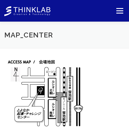
コ
ン
メニュー
テ
ン
ツ
へ
MAP_CENTER
ス
キ
ッ
プ