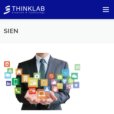
コ
ン
メニュー
テ
ン
ツ
へ
SIEN
ス
キ
ッ
プ